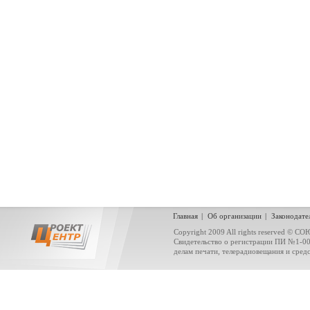
Главная
|
Об организации
|
Законодате
Copyright 2009 All rights reserved
Свидетельство о регистрации ПИ №1-0
делам печати, телерадиовещания и сред