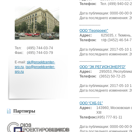
Телефон:
Тел. (499) 940-02-
Дата публикации: 0000-00-00 0
Дата последнего изменения: 2
ООО “Геопроект”
Адрес:
625035, г. Тюмень, 
Телефон:
т/ф (3452) 46-54-7
Тел:
(495)
744-03-74
Дата публикации: 2017-05-10 1
Факс:
(495)
744-03-79
Дата последнего изменения: 2
E-mail:
sk@proektcenter-
sro.ru
,
iso@proektcenter-
ООО “ЭК РЕГИОНЭНЕРГО”
sro.ru
Адрес:
295053, Республика
Телефон:
(3652) 50-72-25
Дата публикации: 2017-05-10 1
Дата последнего изменения: 2
ООО “СКБ 01”
Адрес:
143960, Московская о
Партнеры
ХIII
Телефон:
(495) 777-91-11
Дата публикации: 0000-00-00 0
Дата последнего изменения: 0