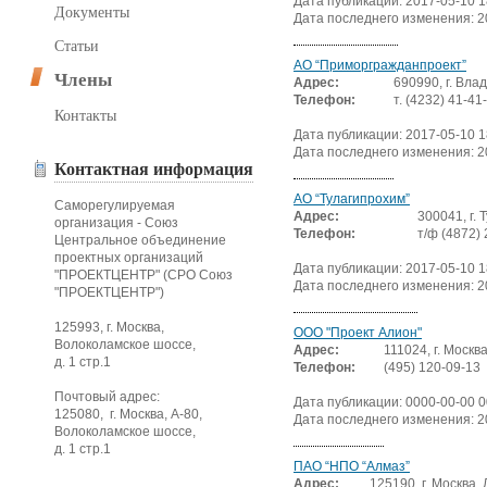
Дата публикации: 2017-05-10 1
Документы
Дата последнего изменения: 2
Статьи
АО “Приморгражданпроект”
Члены
Адрес:
690990, г. Влад
Телефон:
т. (4232) 41-41
Контакты
Дата публикации: 2017-05-10 1
Дата последнего изменения: 2
Контактная информация
АО “Тулагипрохим”
Саморегулируемая
Адрес:
300041, г. 
организация - Союз
Телефон:
т/ф (4872) 
Центральное объединение
проектных организаций
Дата публикации: 2017-05-10 1
"ПРОЕКТЦЕНТР" (СРО Союз
Дата последнего изменения: 2
"ПРОЕКТЦЕНТР")
125993, г. Москва,
ООО "Проект Алион"
Волоколамское шоссе,
Адрес:
111024, г. Москва
д. 1 стр.1
Телефон:
(495) 120-09-13
Почтовый адрес:
Дата публикации: 0000-00-00 0
125080, г. Москва, А-80,
Дата последнего изменения: 2
Волоколамское шоссе,
д. 1 стр.1
ПАО “НПО “Алмаз”
Адрес:
125190, г. Москва,