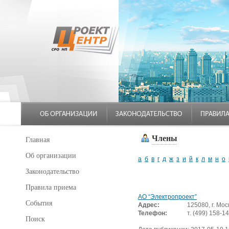
Члены
Главная
Об организации
а
б
в
г
д
ж
з
и
й
к
л
м
н
о
Законодательство
Правила приема
АО “Электропроект”
События
Адрес:
125080, г. Мос
Телефон:
т. (499) 158-1
Поиск