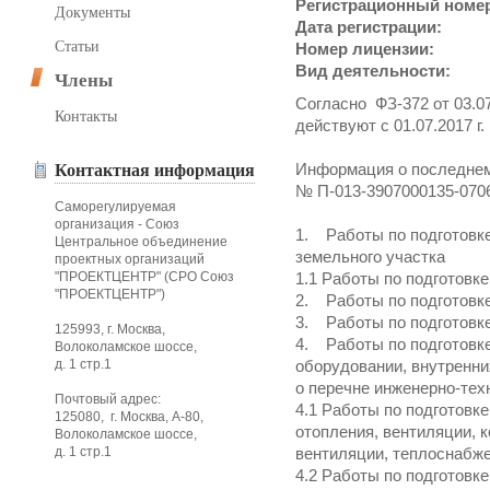
Регистрационный номе
Документы
Дата регистрации:
Статьи
Номер лицензии:
Вид деятельности:
Члены
Согласно ФЗ-372 от 03.07
Контакты
действуют с 01.07.2017 г.
Информация о последнем
Контактная информация
№ П-013-3907000135-070
Саморегулируемая
организация - Союз
1. Работы по подготовк
Центральное объединение
земельного участка
проектных организаций
"ПРОЕКТЦЕНТР" (СРО Союз
1.1 Работы по подготовке
"ПРОЕКТЦЕНТР")
2. Работы по подготовк
3. Работы по подготовк
125993, г. Москва,
4. Работы по подготовк
Волоколамское шоссе,
д. 1 стр.1
оборудовании, внутренни
о перечне инженерно-тех
Почтовый адрес:
4.1 Работы по подготовк
125080, г. Москва, А-80,
отопления, вентиляции, 
Волоколамское шоссе,
д. 1 стр.1
вентиляции, теплоснабж
4.2 Работы по подготовк