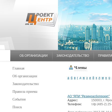
Члены
Главная
Об организации
а
б
в
г
д
ж
з
и
й
к
л
м
н
о
Законодательство
Правила приема
АО “ЯПИ “Резиноасбопроект”
События
Адрес:
150003, г. Яро
Телефон:
т/ф (485-2) 25
Поиск