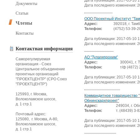
Дата публикации: 2017-05-10 1
Документы
Дата последнего изменения: 2
Статьи
ООО Проектный Институт "Там
Члены
Адрес:
392018, г. Тамб
Телефон:
(4752) 53-39-2
Контакты
Дата публикации: 2017-05-10 1
Дата последнего изменения: 2
Контактная информация
АО “Тулагипрохим”
Саморегулируемая
Адрес:
300041, г. 
организация - Союз
Телефон:
т/ф (4872) 
Центральное объединение
проектных организаций
Дата публикации: 2017-05-10 1
"ПРОЕКТЦЕНТР" (СРО Союз
Дата последнего изменения: 2
"ПРОЕКТЦЕНТР")
125993, г. Москва,
Коммандитное товарищество “
Волоколамское шоссе,
Обнинскархпроект”
д. 1 стр.1
Адрес:
249034, г. Об
Телефон:
т. (48439) 3-
Почтовый адрес:
125080, г. Москва, А-80,
Дата публикации: 2017-05-10 1
Волоколамское шоссе,
Дата последнего изменения: 2
д. 1 стр.1