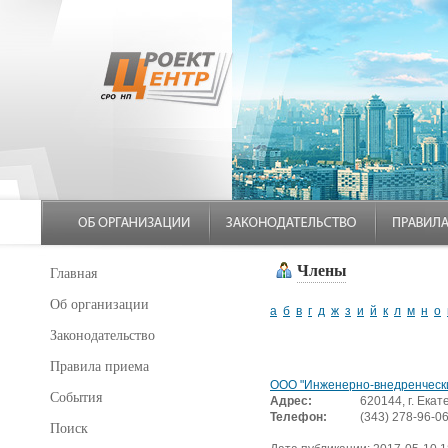
Члены
Главная
Об организации
а
б
в
г
д
ж
з
и
й
к
л
м
н
о
Законодательство
Правила приема
ООО "Инженерно-внедренческ
События
Адрес:
620144, г. Екат
Телефон:
(343) 278-96-0
Поиск