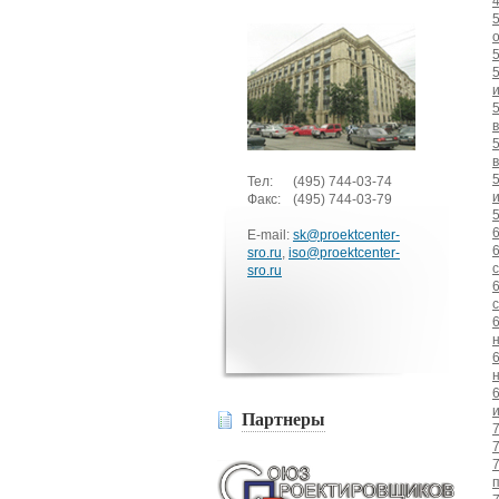
Тел:
(495)
744-03-74
Факс:
(495)
744-03-79
E-mail:
sk@proektcenter-
sro.ru
,
iso@proektcenter-
sro.ru
Партнеры