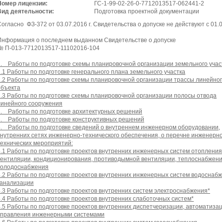
Номер лицензии:
ГС-1-99-02-26-0-7712013517-062441-2
Вид деятельности:
Подготовка проектной документации
огласно ФЗ-372 от 03.07.2016 г. Свидетельства о допуске не действуют с 01.0
Информация о последнем выданном Свидетельстве о допуске
№ П-013-7712013517-11102016-104
1. Работы по подготовке схемы планировочной организации земельного учас
1.1 Работы по подготовке генерального плана земельного участка
1.2 Работы по подготовке схемы планировочной организации трассы линейно
объекта
1.3 Работы по подготовке схемы планировочной организации полосы отвода
линейного сооружения
2. Работы по подготовке архитектурных решений
3. Работы по подготовке конструктивных решений
4. Работы по подготовке сведений о внутреннем инженерном оборудовании,
внутренних сетях инженерно-технического обеспечения, о перечне инженерно
технических мероприятий:
4.1 Работы по подготовке проектов внутренних инженерных систем отопления
вентиляции, кондиционирования, противодымной вентиляции, теплоснабжени
холодоснабжения
4.2 Работы по подготовке проектов внутренних инженерных систем водоснаб
канализации
4.3 Работы по подготовке проектов внутренних систем электроснабжения*
4.4 Работы по подготовке проектов внутренних слаботочных систем*
4.5 Работы по подготовке проектов внутренних диспетчеризации, автоматиза
управления инженерными системами