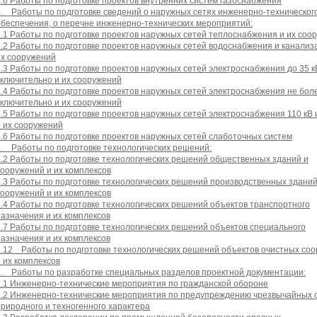
4.6 Работы по подготовке проектов внутренних систем газоснабжения
5. Работы по подготовке сведений о наружных сетях инженерно-техническог
обеспечения, о перечне инженерно-технических мероприятий:
5.1 Работы по подготовке проектов наружных сетей теплоснабжения и их соо
5.2 Работы по подготовке проектов наружных сетей водоснабжения и канализ
их сооружений
5.3 Работы по подготовке проектов наружных сетей электроснабжения до 35 к
включительно и их сооружений
5.4 Работы по подготовке проектов наружных сетей электроснабжения не боле
включительно и их сооружений
5.5 Работы по подготовке проектов наружных сетей электроснабжения 110 кВ 
и их сооружений
5.6 Работы по подготовке проектов наружных сетей слаботочных систем
6. Работы по подготовке технологических решений:
6.2 Работы по подготовке технологических решений общественных зданий и
сооружений и их комплексов
6.3 Работы по подготовке технологических решений производственных зданий
сооружений и их комплексов
6.4 Работы по подготовке технологических решений объектов транспортного
назначения и их комплексов
6.7 Работы по подготовке технологических решений объектов специального
назначения и их комплексов
6.12 Работы по подготовке технологических решений объектов очистных со
и их комплексов
7. Работы по разработке специальных разделов проектной документации:
7.1 Инженерно-технические мероприятия по гражданской обороне
7.2 Инженерно-технические мероприятия по предупреждению чрезвычайных 
природного и техногенного характера