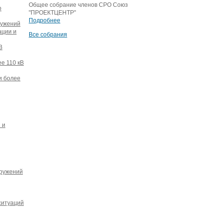
Общее собрание членов СРО Союз
о
"ПРОЕКТЦЕНТР"
Подробнее
ружений
ации и
Все собрания
В
е 110 кВ
и более
 и
оружений
ситуаций