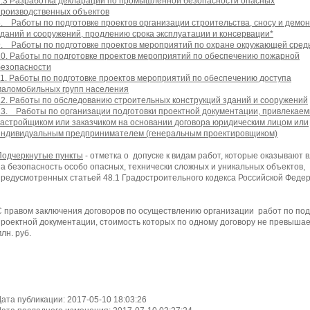
7.3 Разработка декларации по промышленной безопасности опасных
производственных объектов
8. Работы по подготовке проектов организации строительства, сносу и демо
зданий и сооружений, продлению срока эксплуатации и консервации*
9. Работы по подготовке проектов мероприятий по охране окружающей сред
10. Работы по подготовке проектов мероприятий по обеспечению пожарной
безопасности
11. Работы по подготовке проектов мероприятий по обеспечению доступа
маломобильных групп населения
12. Работы по обследованию строительных конструкций зданий и сооружений
13. Работы по организации подготовки проектной документации, привлекае
застройщиком или заказчиком на основании договора юридическим лицом или
индивидуальным предпринимателем (генеральным проектировщиком)
Подчеркнутые пункты
- отметка о допуске к видам работ, которые оказывают 
на безопасность особо опасных, технически сложных и уникальных объектов,
предусмотренных статьей 48.1 Градостроительного кодекса Российской Феде
С правом заключения договоров по осуществлению организации работ по под
проектной документации, стоимость которых по одному договору не превышае
лн. руб.
Дата публикации: 2017-05-10 18:03:26