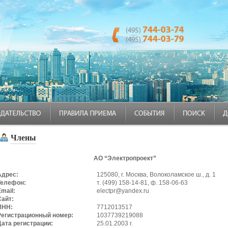
Члены
АО “Электропроект”
Адрес:
125080, г. Москва, Волоколамское ш., д. 1
Телефон:
т. (499) 158-14-81, ф. 158-06-63
mail:
electpr@yandex.ru
Сайт:
ИНН:
7712013517
Регистрационный номер:
1037739219088
Дата регистрации:
25.01.2003 г.