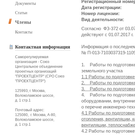
Регистрационный номе
Документы
Дата регистрации:
Статьи
Номер лицензии:
Вид деятельности:
Члены
Согласно ФЗ-372 от 03.07
Контакты
действуют с 01.07.2017 г.
Информация о последнем
Контактная информация
№ П-013-7103037319-110
Саморегулируемая
организация - Союз
1. Работы по подготовк
Центральное объединение
земельного участка
проектных организаций
"ПРОЕКТЦЕНТР" (СРО Союз
1.1 Работы по подготовке
"ПРОЕКТЦЕНТР")
2. Работы по подготовк
3. Работы по подготовк
125993, г. Москва,
4. Работы по подготовк
Волоколамское шоссе,
д. 1 стр.1
оборудовании, внутренни
о перечне инженерно-тех
Почтовый адрес:
4.1 Работы по подготовк
125080, г. Москва, А-80,
отопления, вентиляции, 
Волоколамское шоссе,
д. 1 стр.1
вентиляции, теплоснабж
4.2 Работы по подготовк