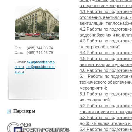
о перечне инженерно-тех
4.1 Работы по подготовк
отопления, вентиляции, 
вентиляции, теплоснабж
4.2 Работы по подготовк
водоснабжения и канали
4.3 Работы по подготовк
электроснабжения*
Тел:
(495)
744-03-74
4.4 Работы по подготовк
Факс:
(495)
744-03-79
4.5 Работы по подготовк
E-mail:
sk@proektcenter-
автоматизации и управл
sro.ru
,
iso@proektcenter-
4.6 Работы по подготовк
sro.ru
5. Работы по подготовке
технического обеспечени
мероприятий:
5.1 Работы по подготовк
их сооружений
5.2 Работы по подготовк
Партнеры
канализации и их сооруж
5.3 Работы по подготовк
до 35 кВ включительно и
5.4 Работы по подготовк