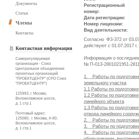
Документы
Регистрационный
номер:
Статьи
Дата регистрации:
Члены
Номер лицензии:
Вид деятельности:
Контакты
Согласно ФЗ-372 от 03.07
действуют с 01.07.2017 г.
Контактная информация
Информация о последнем
Саморегулируемая
организация - Союз
№ П-013-2801021951-281
Центральное объединение
проектных организаций
1. Работы по подготовк
"ПРОЕКТЦЕНТР" (СРО Союз
земельного участка
"ПРОЕКТЦЕНТР")
1.1 Работы по подготовке
125993, г. Москва,
1.2 Работы по подготовк
Волоколамское шоссе,
линейного объекта
д. 1 стр.1
1.3 Работы по подготовк
Почтовый адрес:
отвода линейного сооруж
125080, г. Москва, А-80,
2. Работы по подготовк
Волоколамское шоссе,
3. Работы по подготовк
д. 1 стр.1
4. Работы по подготовк
оборудовании, внутренни