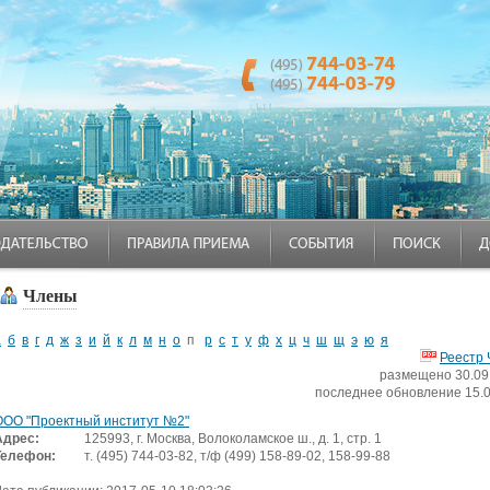
Члены
а
б
в
г
д
ж
з
и
й
к
л
м
н
о
п
р
с
т
у
ф
х
ц
ч
ш
щ
э
ю
я
Реестр 
размещено 30.09.
последнее обновление 15.
ООО "Проектный институт №2"
Адрес:
125993, г. Москва, Волоколамское ш., д. 1, стр. 1
Телефон:
т. (495) 744-03-82, т/ф (499) 158-89-02, 158-99-88