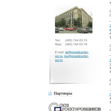
Тел:
(495)
744-03-74
Факс:
(495)
744-03-79
E-mail:
sk@proektcenter-
sro.ru
,
iso@proektcenter-
sro.ru
Партнеры