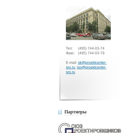
Тел:
(495)
744-03-74
Факс:
(495)
744-03-79
E-mail:
sk@proektcenter-
sro.ru
,
iso@proektcenter-
sro.ru
Партнеры