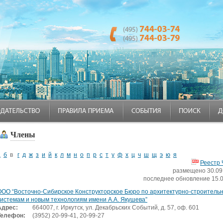
Члены
а
б
в
г
д
ж
з
и
й
к
л
м
н
о
п
р
с
т
у
ф
х
ц
ч
ш
щ
э
ю
я
Реестр 
размещено 30.09.
последнее обновление 15.
ООО “Восточно-Сибирское Конструкторское Бюро по архитектурно-строитель
системам и новым технологиям имени А.А. Якушева”
Адрес:
664007, г. Иркутск, ул. Декабрьских Событий, д. 57, оф. 601
Телефон:
(3952) 20-99-41, 20-99-27