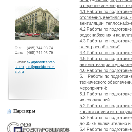
о перечне инженерно-тех
4.1 Работы по подготовк
отопления, вентиляции, 
вентиляции, теплоснабж
4.2 Работы по подготовк
водоснабжения и канали
4.3 Работы по подготовк
электроснабжения*
Тел:
(495)
744-03-74
4.4 Работы по подготовк
Факс:
(495)
744-03-79
4.5 Работы по подготовк
E-mail:
sk@proektcenter-
автоматизации и управл
sro.ru
,
iso@proektcenter-
4.6 Работы по подготовк
sro.ru
5. Работы по подготовке
технического обеспечени
мероприятий:
5.1 Работы по подготовк
их сооружений
5.2 Работы по подготовк
Партнеры
канализации и их сооруж
5.3 Работы по подготовк
до 35 кВ включительно и
5.4 Работы по подготовк