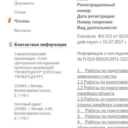
Документы
Регистрационный
номер:
Статьи
Дата регистрации:
Члены
Номер лицензии:
Вид деятельности:
Контакты
Согласно ФЗ-372 от 03.07
действуют с 01.07.2017 г.
Контактная информация
Информация о последнем
Саморегулируемая
организация - Союз
№ П-013-6501013971-210
Центральное объединение
проектных организаций
1. Работы по подготовк
"ПРОЕКТЦЕНТР" (СРО Союз
земельного участка
"ПРОЕКТЦЕНТР")
1.1 Работы по подготовке
125993, г. Москва,
1.2 Работы по подготовк
Волоколамское шоссе,
линейного объекта
д. 1 стр.1
1.3 Работы по подготовк
Почтовый адрес:
отвода линейного сооруж
125080, г. Москва, А-80,
2. Работы по подготовк
Волоколамское шоссе,
3. Работы по подготовк
д. 1 стр.1
4. Работы по подготовк
оборудовании, внутренни