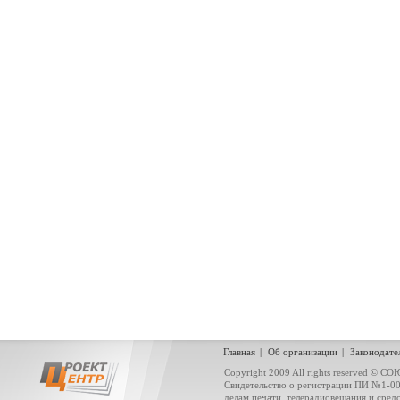
Главная
|
Об организации
|
Законодате
Copyright 2009 All rights reserved
Свидетельство о регистрации ПИ №1-0
делам печати, телерадиовещания и сред