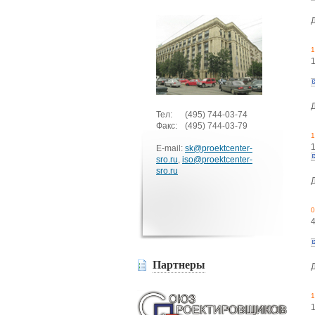
1
Тел:
(495)
744-03-74
Факс:
(495)
744-03-79
1
E-mail:
sk@proektcenter-
sro.ru
,
iso@proektcenter-
sro.ru
0
Партнеры
1