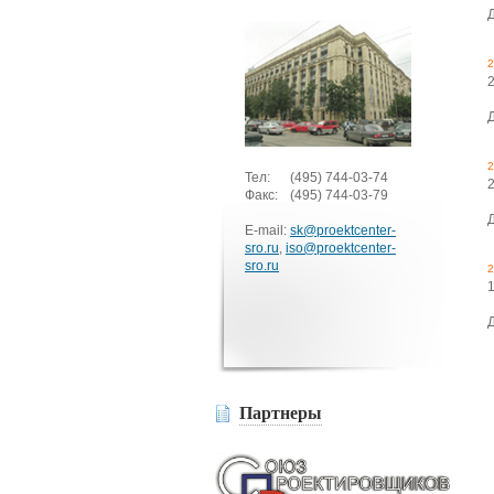
2
2
Тел:
(495)
744-03-74
Факс:
(495)
744-03-79
E-mail:
sk@proektcenter-
sro.ru
,
iso@proektcenter-
sro.ru
2
Партнеры