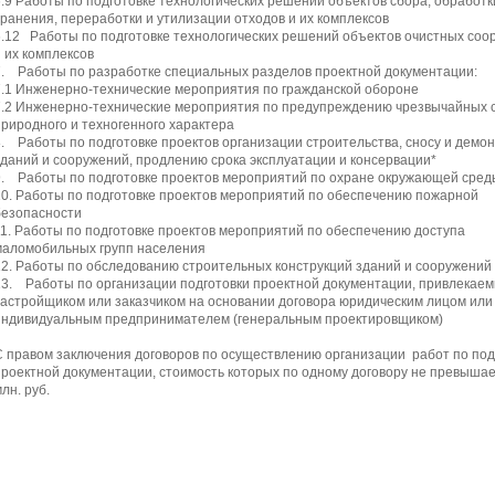
6.9 Работы по подготовке технологических решений объектов сбора, обработк
хранения, переработки и утилизации отходов и их комплексов
6.12 Работы по подготовке технологических решений объектов очистных соо
и их комплексов
7. Работы по разработке специальных разделов проектной документации:
7.1 Инженерно-технические мероприятия по гражданской обороне
7.2 Инженерно-технические мероприятия по предупреждению чрезвычайных 
природного и техногенного характера
8. Работы по подготовке проектов организации строительства, сносу и демо
зданий и сооружений, продлению срока эксплуатации и консервации*
9. Работы по подготовке проектов мероприятий по охране окружающей сред
10. Работы по подготовке проектов мероприятий по обеспечению пожарной
безопасности
11. Работы по подготовке проектов мероприятий по обеспечению доступа
маломобильных групп населения
12. Работы по обследованию строительных конструкций зданий и сооружений
13. Работы по организации подготовки проектной документации, привлекае
застройщиком или заказчиком на основании договора юридическим лицом или
индивидуальным предпринимателем (генеральным проектировщиком)
С правом заключения договоров по осуществлению организации работ по под
проектной документации, стоимость которых по одному договору не превышае
лн. руб.