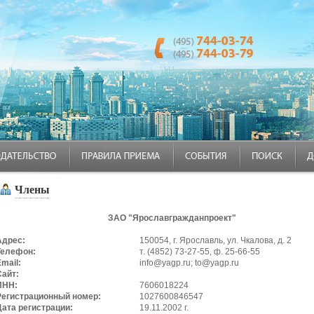
Члены
ЗАО "Ярославгражданпроект"
Адрес:
150054, г. Ярославль, ул. Чкалова, д. 2
Телефон:
т. (4852) 73-27-55, ф. 25-66-55
mail:
info@yagp.ru; to@yagp.ru
Сайт:
ИНН:
7606018224
Регистрационный номер:
1027600846547
Дата регистрации:
19.11.2002 г.