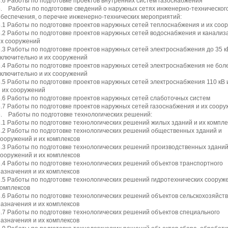
4.6 Работы по подготовке проектов внутренних систем газоснабжения
5. Работы по подготовке сведений о наружных сетях инженерно-техническог
обеспечения, о перечне инженерно-технических мероприятий:
5.1 Работы по подготовке проектов наружных сетей теплоснабжения и их соо
5.2 Работы по подготовке проектов наружных сетей водоснабжения и канализ
их сооружений
5.3 Работы по подготовке проектов наружных сетей электроснабжения до 35 к
включительно и их сооружений
5.4 Работы по подготовке проектов наружных сетей электроснабжения не боле
включительно и их сооружений
5.5 Работы по подготовке проектов наружных сетей электроснабжения 110 кВ 
и их сооружений
5.6 Работы по подготовке проектов наружных сетей слаботочных систем
5.7 Работы по подготовке проектов наружных сетей газоснабжения и их соор
6. Работы по подготовке технологических решений:
6.1 Работы по подготовке технологических решений жилых зданий и их компле
6.2 Работы по подготовке технологических решений общественных зданий и
сооружений и их комплексов
6.3 Работы по подготовке технологических решений производственных зданий
сооружений и их комплексов
6.4 Работы по подготовке технологических решений объектов транспортного
назначения и их комплексов
6.5 Работы по подготовке технологических решений гидротехнических сооруже
комплексов
6.6 Работы по подготовке технологических решений объектов сельскохозяйст
назначения и их комплексов
6.7 Работы по подготовке технологических решений объектов специального
назначения и их комплексов