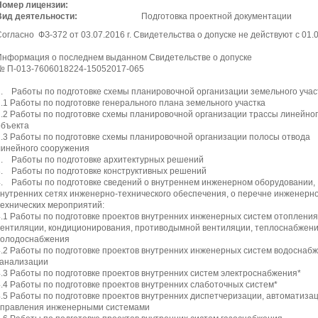
Номер лицензии:
Вид деятельности:
Подготовка проектной документации
огласно ФЗ-372 от 03.07.2016 г. Свидетельства о допуске не действуют с 01.0
Информация о последнем выданном Свидетельстве о допуске
№ П-013-7606018224-15052017-065
1. Работы по подготовке схемы планировочной организации земельного учас
1.1 Работы по подготовке генерального плана земельного участка
1.2 Работы по подготовке схемы планировочной организации трассы линейно
объекта
1.3 Работы по подготовке схемы планировочной организации полосы отвода
линейного сооружения
2. Работы по подготовке архитектурных решений
3. Работы по подготовке конструктивных решений
4. Работы по подготовке сведений о внутреннем инженерном оборудовании,
внутренних сетях инженерно-технического обеспечения, о перечне инженерно
технических мероприятий:
4.1 Работы по подготовке проектов внутренних инженерных систем отопления
вентиляции, кондиционирования, противодымной вентиляции, теплоснабжени
холодоснабжения
4.2 Работы по подготовке проектов внутренних инженерных систем водоснаб
канализации
4.3 Работы по подготовке проектов внутренних систем электроснабжения*
4.4 Работы по подготовке проектов внутренних слаботочных систем*
4.5 Работы по подготовке проектов внутренних диспетчеризации, автоматиза
управления инженерными системами