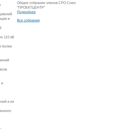
Общее собрание членов СРО Союз
о
"ПРОЕКТЦЕНТР"
Подробнее
ружений
ации и
Все собрания
В
е 110 кВ
и более
ужений
ксов
 и
ний и их
венного