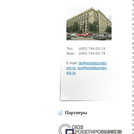
Тел:
(495)
744-03-74
Факс:
(495)
744-03-79
E-mail:
sk@proektcenter-
sro.ru
,
iso@proektcenter-
sro.ru
Партнеры