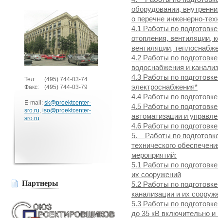
оборудовании, внутренни
о перечне инженерно-тех
4.1 Работы по подготовк
отопления, вентиляции, 
вентиляции, теплоснабж
4.2 Работы по подготовк
водоснабжения и канали
4.3 Работы по подготовк
Тел:
(495)
744-03-74
электроснабжения*
Факс:
(495)
744-03-79
4.4 Работы по подготовк
E-mail:
sk@proektcenter-
4.5 Работы по подготовк
sro.ru
,
iso@proektcenter-
автоматизации и управл
sro.ru
4.6 Работы по подготовк
5. Работы по подготовке
технического обеспечени
мероприятий:
5.1 Работы по подготовк
их сооружений
Партнеры
5.2 Работы по подготовк
канализации и их сооруж
5.3 Работы по подготовк
до 35 кВ включительно и