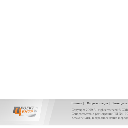
Главная
|
Об организации
|
Законодате
Copyright 2009 All rights reserved
Свидетельство о регистрации ПИ №1-0
делам печати, телерадиовещания и сред