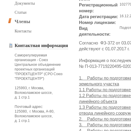
Документы
Регистрационный
10277
номер:
Статьи
Дата регистрации:
16.12.2
Члены
Номер лицензии:
Вид
Подгот
Контакты
деятельности:
Согласно ФЗ-372 от 03.07
Контактная информация
действуют с 01.07.2017 г.
Саморегулируемая
организация - Союз
Информация о последнем
Центральное объединение
№ П-013-7719220495-020
проектных организаций
"ПРОЕКТЦЕНТР" (СРО Союз
1. Работы по подготовк
"ПРОЕКТЦЕНТР")
земельного участка
125993, г. Москва,
1.1 Работы по подготовке
Волоколамское шоссе,
1.2 Работы по подготовк
д. 1 стр.1
линейного объекта
Почтовый адрес:
1.3 Работы по подготовк
125080, г. Москва, А-80,
отвода линейного сооруж
Волоколамское шоссе,
2. Работы по подготовк
д. 1 стр.1
3. Работы по подготовк
4. Работы по подготовк