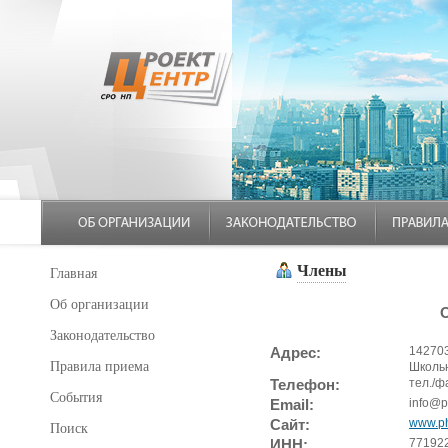
Члены
Главная
Об организации
Законодательство
Адрес:
142703
Правила приема
Школьн
Телефон:
тел./ф
События
Email:
info@p
Сайт:
www.ph
Поиск
ИНН:
77192