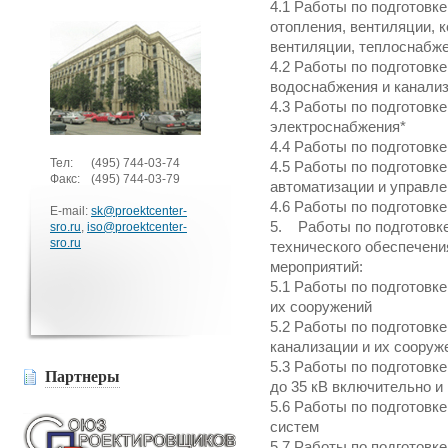
4.1 Работы по подготовк
отопления, вентиляции, 
вентиляции, теплоснабж
4.2 Работы по подготовк
водоснабжения и канали
4.3 Работы по подготовк
электроснабжения*
4.4 Работы по подготовк
Тел:
(495)
744-03-74
4.5 Работы по подготовк
Факс:
(495)
744-03-79
автоматизации и управл
4.6 Работы по подготовк
E-mail:
sk@proektcenter-
5. Работы по подготовке
sro.ru
,
iso@proektcenter-
sro.ru
технического обеспечени
мероприятий:
5.1 Работы по подготовк
их сооружений
5.2 Работы по подготовк
канализации и их сооруж
5.3 Работы по подготовк
Партнеры
до 35 кВ включительно и
5.6 Работы по подготовк
систем
5.7 Работы по подготовк