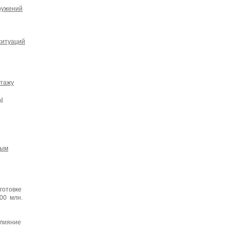
ружений
ситуаций
нтажу
ы
мым
готовке
300 млн.
влияние