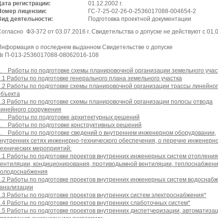
Дата регистрации:
01.12.2002 г.
Номер лицензии:
ГС-7-25-02-26-0-2536017088-004654-2
Вид деятельности:
Подготовка проектной документации
огласно ФЗ-372 от 03.07.2016 г. Свидетельства о допуске не действуют с 01.0
Информация о последнем выданном Свидетельстве о допуске
№ П-013-2536017088-08062016-108
1. Работы по подготовке схемы планировочной организации земельного учас
1.1 Работы по подготовке генерального плана земельного участка
1.2 Работы по подготовке схемы планировочной организации трассы линейно
объекта
1.3 Работы по подготовке схемы планировочной организации полосы отвода
линейного сооружения
2. Работы по подготовке архитектурных решений
3. Работы по подготовке конструктивных решений
4. Работы по подготовке сведений о внутреннем инженерном оборудовании,
внутренних сетях инженерно-технического обеспечения, о перечне инженерно
технических мероприятий:
4.1 Работы по подготовке проектов внутренних инженерных систем отопления
вентиляции, кондиционирования, противодымной вентиляции, теплоснабжени
холодоснабжения
4.2 Работы по подготовке проектов внутренних инженерных систем водоснаб
канализации
4.3 Работы по подготовке проектов внутренних систем электроснабжения*
4.4 Работы по подготовке проектов внутренних слаботочных систем*
4.5 Работы по подготовке проектов внутренних диспетчеризации, автоматиза