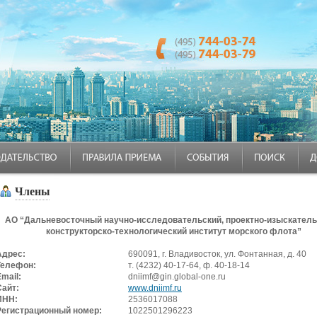
Члены
АО “Дальневосточный научно-исследовательский, проектно-изыскатель
конструкторско-технологический институт морского флота”
Адрес:
690091, г. Владивосток, ул. Фонтанная, д. 40
Телефон:
т. (4232) 40-17-64, ф. 40-18-14
mail:
dniimf@gin.global-one.ru
Сайт:
www.dniimf.ru
ИНН:
2536017088
Регистрационный номер:
1022501296223