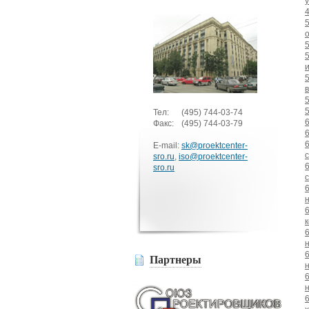
Тел:
(495)
744-03-74
Факс:
(495)
744-03-79
E-mail:
sk@proektcenter-
sro.ru
,
iso@proektcenter-
sro.ru
Партнеры