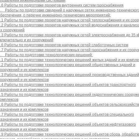
управления инженерными системами
4.6 Работы по подготовке проектов внутренних систем газоснабжения
5. Работы по подготовке сведений о наружных сетях инженерно-техническог
обеспечения, о перечне инженерно-технических мероприятий:
5.1 Работы по подготовке проектов наружных сетей теплоснабжения и их соо
5.2 Работы по подготовке проектов наружных сетей водоснабжения и канализ
их сооружений
5.3 Работы по подготовке проектов наружных сетей электроснабжения до 35 к
включительно и их сооружений
5.6 Работы по подготовке проектов наружных сетей слаботочных систем
5.7 Работы по подготовке проектов наружных сетей газоснабжения и их соор
6. Работы по подготовке технологических решений:
6.1 Работы по подготовке технологических решений жилых зданий и их компле
6.2 Работы по подготовке технологических решений общественных зданий и
сооружений и их комплексов
6.3 Работы по подготовке технологических решений производственных зданий
сооружений и их комплексов
6.4 Работы по подготовке технологических решений объектов транспортного
назначения и их комплексов
6.5 Работы по подготовке технологических решений гидротехнических сооруже
комплексов
6.6 Работы по подготовке технологических решений объектов сельскохозяйст
назначения и их комплексов
6.7 Работы по подготовке технологических решений объектов специального
назначения и их комплексов
6.8 Работы по подготовке технологических решений объектов нефтегазового
назначения и их комплексов
6.9 Работы по подготовке технологических решений объектов сбора, обработк