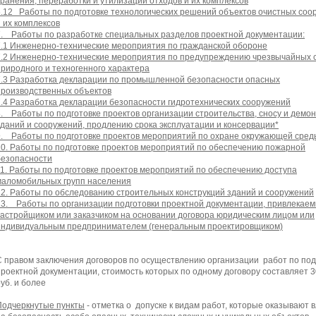
хранения, переработки и утилизации отходов и их комплексов
6.12 Работы по подготовке технологических решений объектов очистных соо
и их комплексов
7. Работы по разработке специальных разделов проектной документации:
7.1 Инженерно-технические мероприятия по гражданской обороне
7.2 Инженерно-технические мероприятия по предупреждению чрезвычайных 
природного и техногенного характера
7.3 Разработка декларации по промышленной безопасности опасных
производственных объектов
7.4 Разработка декларации безопасности гидротехнических сооружений
8. Работы по подготовке проектов организации строительства, сносу и демо
зданий и сооружений, продлению срока эксплуатации и консервации*
9. Работы по подготовке проектов мероприятий по охране окружающей сред
10. Работы по подготовке проектов мероприятий по обеспечению пожарной
безопасности
11. Работы по подготовке проектов мероприятий по обеспечению доступа
маломобильных групп населения
12. Работы по обследованию строительных конструкций зданий и сооружений
13. Работы по организации подготовки проектной документации, привлекае
застройщиком или заказчиком на основании договора юридическим лицом или
индивидуальным предпринимателем (генеральным проектировщиком)
С правом заключения договоров по осуществлению организации работ по под
проектной документации, стоимость которых по одному договору составляет 
уб. и более
Подчеркнутые пункты
- отметка о допуске к видам работ, которые оказывают 