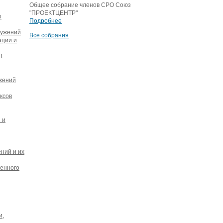
Общее собрание членов СРО Союз
"ПРОЕКТЦЕНТР"
о
Подробнее
ружений
Все собрания
ации и
В
ужений
ксов
 и
ний и их
венного
и,