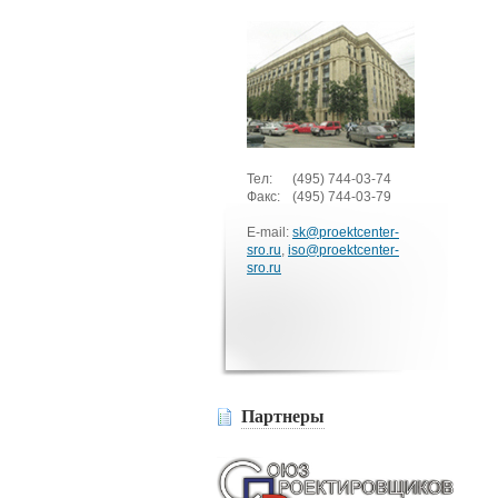
Тел:
(495)
744-03-74
Факс:
(495)
744-03-79
E-mail:
sk@proektcenter-
sro.ru
,
iso@proektcenter-
sro.ru
Партнеры