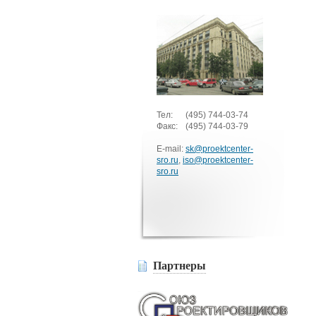
Тел:
(495)
744-03-74
Факс:
(495)
744-03-79
E-mail:
sk@proektcenter-
sro.ru
,
iso@proektcenter-
sro.ru
Партнеры