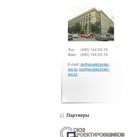
Тел:
(495)
744-03-74
Факс:
(495)
744-03-79
E-mail:
sk@proektcenter-
sro.ru
,
iso@proektcenter-
sro.ru
Партнеры